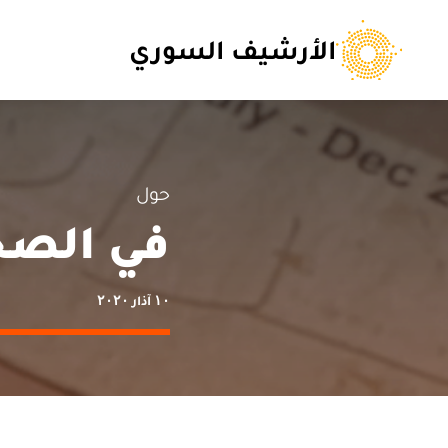
الأرشيف السوري
حول
في الصح
١٠ آذار ٢٠٢٠